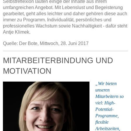
Selbstreflexion lauten einige der Inhalte aus ihrem
umfangreichen Angebot. Mit Lebenslust und Begeisterung
gearbeitet, geht alles leichter und daher gehören diese auch
immer zu Programm. Individualität, persönliches und
professionelles Wachstum sowie Nachhaltigkeit - dafür steht
Antje Klimek.
Quelle: Der Bote, Mittwoch, 28. Juni 2017
MITARBEITERBINDUNG UND
MOTIVATION
„Wir bieten
unseren
Mitarbeitern so
viel: High-
Potential-
Programme,
flexible
Arbeitszeiten,