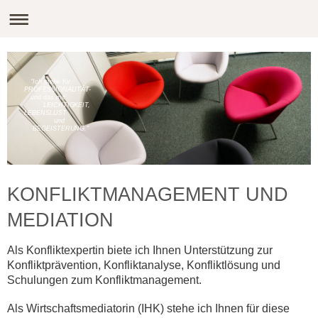
"Ich stehe für
PROFESSIONALITÄT-
und das mit
LEICHTIGKEIT,
LEBENSLUST
und
BEGEISTERUNG."
KONFLIKTMANAGEMENT UND
MEDIATION
Als Konfliktexpertin biete ich Ihnen Unterstützung zur
Konfliktprävention, Konfliktanalyse, Konfliktlösung und
Schulungen zum Konfliktmanagement.
Als Wirtschaftsmediatorin (IHK) stehe ich Ihnen für diese